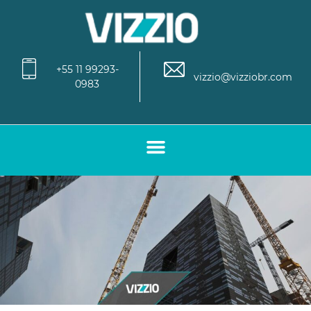
+55 11 99293-
vizzio@vizziobr.com
0983