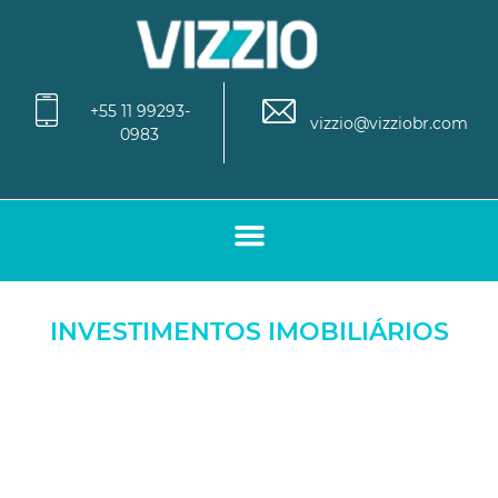
+55 11 99293-
vizzio@vizziobr.com
0983
INVESTIMENTOS IMOBILIÁRIOS
O vasto conhecimento de mercado, somado ao expressivo
networking da VIZZIO, compõem um serviço que oferece
soluções vantajosas para empresas e investidores de
diversos tamanhos e setores.