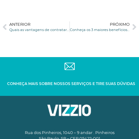
ANTERIOR
PRÓXIMO
Quais as vantagens de contratar uma consultoria imobiliária empresarial?
Conheça os 3 maiores benefícios de uma consultoria imobiliária comercial
CONHEÇA MAIS SOBRE NOSSOS SERVIÇOS E TIRE SUAS DÚVIDAS
Rua dos Pinheiros, 1040 – 9 andar . Pinheiros
São Paulo. SP – CEP 05422-001