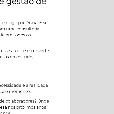
 e gestão de
exigir paciência. E se
 com uma consultoria
ê-lo em todos os
esse auxílio se converte
resas em estudo,
s.
ecessidade e a realidade
aquele momento.
o de colaboradores? Onde
resa nos próximos anos?
r nós.