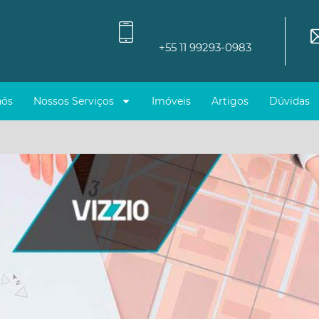
+55 11 99293-0983
nós
Nossos Serviços
Imóveis
Artigos
Dúvidas