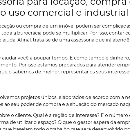
essoria para locação, compra
o uso comercial e industrial
cação ou compra de um imóvel podem ser complicadas e 
 toda a burocracia pode se multiplicar. Por isso, contar
 ajuda. Afinal, trata-se de uma assessoria que irá atend
e ajudar você a poupar tempo. E como tempo é dinheiro, 
amento. Por isso estamos preparados para atender emp
ue o sabemos de melhor: representar os seus interesse
volvemos projetos únicos, elaborados de acordo com a n
ados ao seu poder de compra e a situação do mercado n
bre o cliente. Qual é a região de interesse? E o númer
rma de utilizar o espaço? O que o gestor espera da emp
 que baseiam todo o trabalho que será desenvolvido po