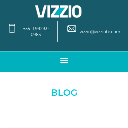
+55 11 99293-
vizzio@vizziobr.com
0983
BLOG