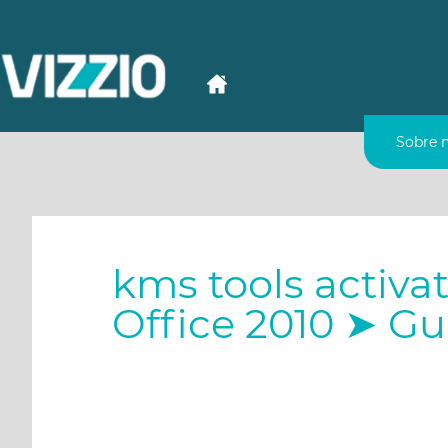
Sobre 
kms tools activa
Office 2010 ➤ G