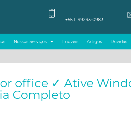
+55 11 99293-0983
nós
Nossos Serviços
Imóveis
Artigos
Dúvidas
tor office ✓ Ative Wind
uia Completo