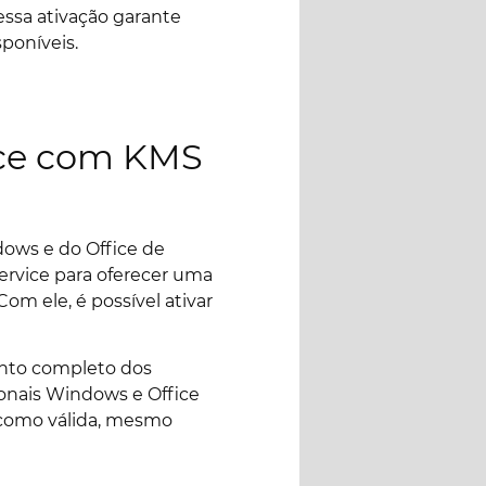
essa ativação garante
poníveis.
ice com KMS
dows e do Office de
ervice para oferecer uma
m ele, é possível ativar
ento completo dos
ionais Windows e Office
 como válida, mesmo