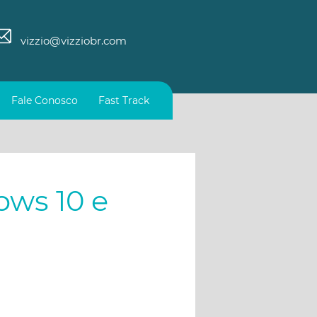
vizzio@vizziobr.com
Fale Conosco
Fast Track
ows 10 e