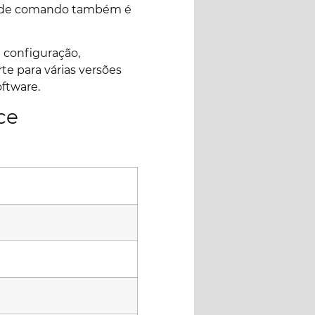
nha de comando também é
e configuração,
te para várias versões
ftware.
ce