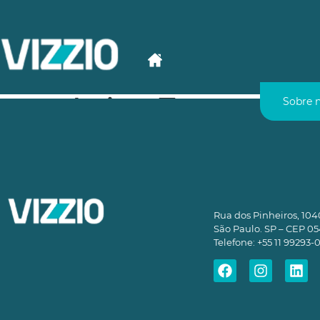
Leite, Tosto e Bar
Sobre 
Rua dos Pinheiros, 1040
São Paulo. SP – CEP 0
Telefone: +55 11 99293-