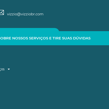
vizzio@vizziobr.com
Fale Conosco
Fast Track
OBRE NOSSOS SERVIÇOS E TIRE SUAS DÚVIDAS
ços