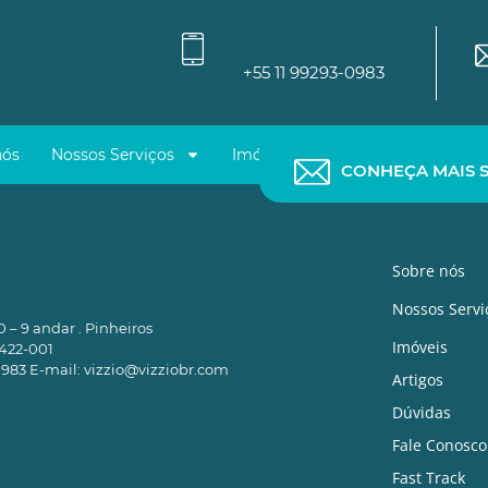
+55 11 99293-0983
ros
nós
Nossos Serviços
Imóveis
Artigos
Dúvidas
CONHEÇA MAIS S
Sobre nós
Nossos Servi
 – 9 andar . Pinheiros
Imóveis
5422-001
0983 E-mail:
vizzio@vizziobr.com
Artigos
Dúvidas
Fale Conosco
Fast Track