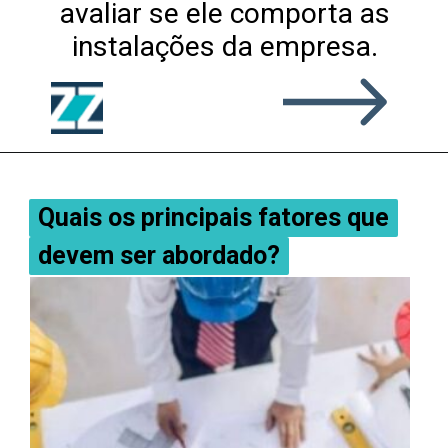
avaliar se ele comporta as
instalações da empresa.
Quais os principais fatores que
Quais os principais fatores que
devem ser abordado?
devem ser abordado?