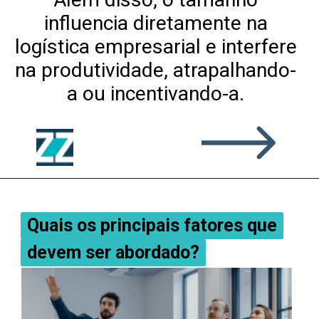
influencia diretamente na
logística empresarial e interfere
na produtividade, atrapalhando-
a ou incentivando-a.
Quais os principais fatores que
Quais os principais fatores que
devem ser abordado?
devem ser abordado?